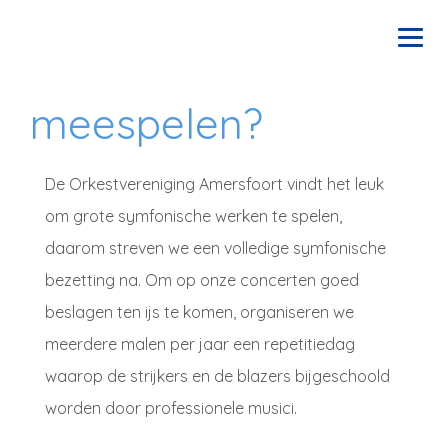
meespelen?
home
het orkest
De Orkestvereniging Amersfoort vindt het leuk
concerten
om grote symfonische werken te spelen,
daarom streven we een volledige symfonische
meespelen?
bezetting na. Om op onze concerten goed
beslagen ten ijs te komen, organiseren we
vrienden / sponsors
meerdere malen per jaar een repetitiedag
waarop de strijkers en de blazers bijgeschoold
contact
worden door professionele musici.